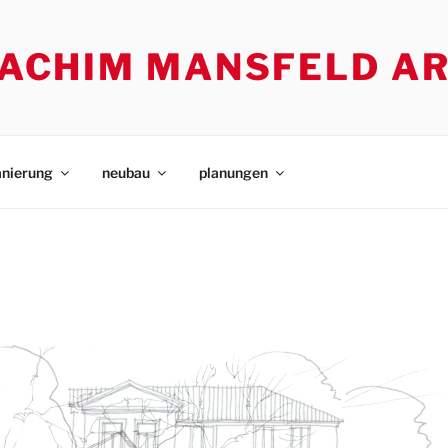
. ACHIM MANSFELD A
anierung
neubau
planungen