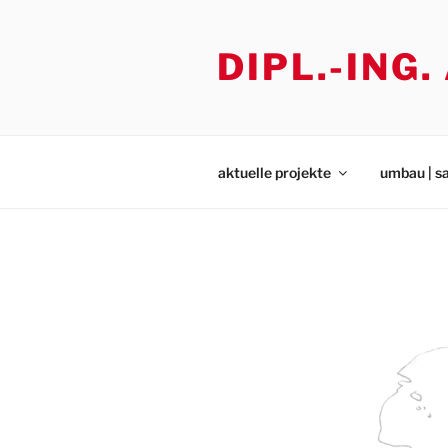
Zum
Inhalt
DIPL.-ING
springen
aktuelle projekte
umbau | s