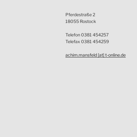
Pferdestraße 2
18055 Rostock
Telefon 0381 454257
Telefax 0381 454259
achim.mansfeld [at] t-online.de
datenschutz­erklärung
Stolz präse