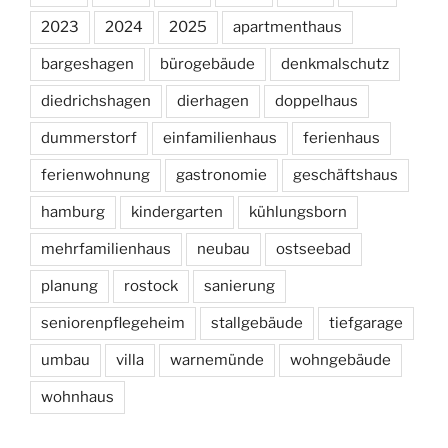
2023
2024
2025
apartmenthaus
bargeshagen
bürogebäude
denkmalschutz
diedrichshagen
dierhagen
doppelhaus
dummerstorf
einfamilienhaus
ferienhaus
ferienwohnung
gastronomie
geschäftshaus
hamburg
kindergarten
kühlungsborn
mehrfamilienhaus
neubau
ostseebad
planung
rostock
sanierung
seniorenpflegeheim
stallgebäude
tiefgarage
umbau
villa
warnemünde
wohngebäude
wohnhaus