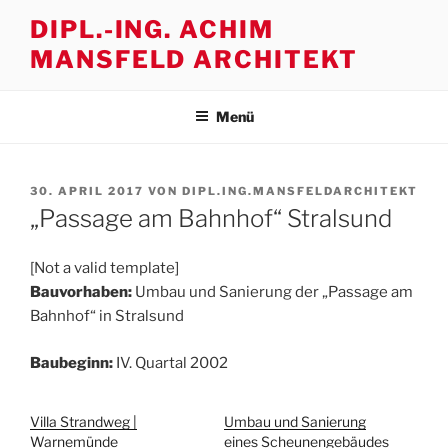
Zum
DIPL.-ING. ACHIM
Inhalt
MANSFELD ARCHITEKT
springen
Menü
VERÖFFENTLICHT
30. APRIL 2017
VON
DIPL.ING.MANSFELDARCHITEKT
AM
„Passage am Bahnhof“ Stralsund
[Not a valid template]
Bauvorhaben:
Umbau und Sanierung der „Passage am
Bahnhof“ in Stralsund
Baubeginn:
IV. Quartal 2002
Villa Strandweg |
Umbau und Sanierung
Warnemünde
eines Scheunengebäudes