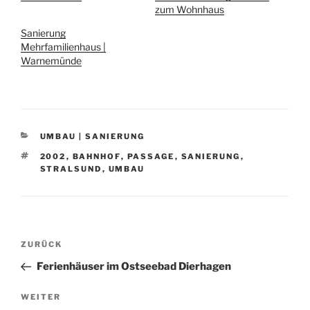
zum Wohnhaus
Sanierung
Mehrfamilienhaus |
Warnemünde
KATEGORIEN
UMBAU | SANIERUNG
SCHLAGWÖRTER
2002
,
BAHNHOF
,
PASSAGE
,
SANIERUNG
,
STRALSUND
,
UMBAU
Beitragsnavigation
Vorheriger
ZURÜCK
Beitrag
Ferienhäuser im Ostseebad Dierhagen
Nächster
WEITER