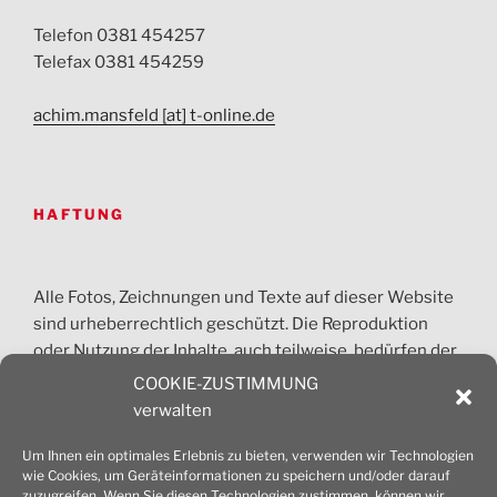
Telefon 0381 454257
Telefax 0381 454259
achim.mansfeld [at] t-online.de
HAFTUNG
Alle Fotos, Zeichnungen und Texte auf dieser Website
sind urheberrechtlich geschützt. Die Reproduktion
oder Nutzung der Inhalte, auch teilweise, bedürfen der
vorherigen Absprache. Jede gewerbliche Nutzung ist
COOKIE-ZUSTIMMUNG
honorarpflichtig und nur nach Zustimmung des
verwalten
Architekturbüros Mansfeld erlaubt.
Um Ihnen ein optimales Erlebnis zu bieten, verwenden wir Technologien
wie Cookies, um Geräteinformationen zu speichern und/oder darauf
© 2026 Dipl.-Ing. Achim Mansfeld Architekt
zuzugreifen. Wenn Sie diesen Technologien zustimmen, können wir