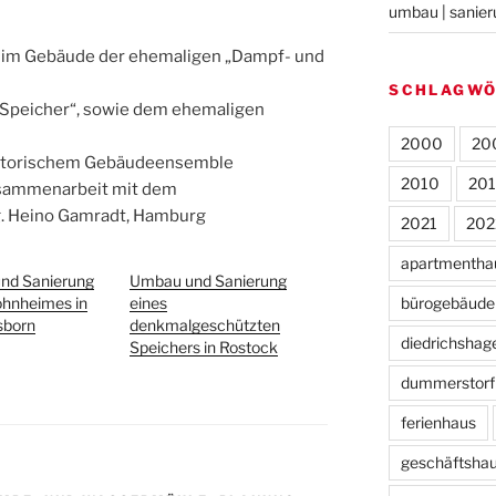
umbau | sanie
im Gebäude der ehemaligen „Dampf- und
SCHLAGW
 Speicher“, sowie dem ehemaligen
2000
20
istorischem Gebäudeensemble
2010
20
usammenarbeit mit dem
g. Heino Gamradt, Hamburg
2021
202
apartmentha
nd Sanierung
Umbau und Sanierung
bürogebäude
ohnheimes in
eines
sborn
denkmalgeschützten
diedrichshag
Speichers in Rostock
dummerstorf
ferienhaus
geschäftsha