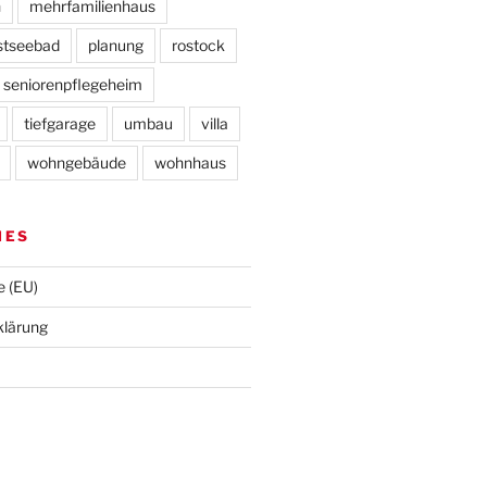
n
mehrfamilienhaus
stseebad
planung
rostock
seniorenpflegeheim
tiefgarage
umbau
villa
wohngebäude
wohnhaus
HES
e (EU)
klärung