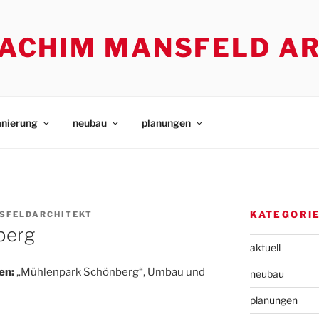
. ACHIM MANSFELD A
anierung
neubau
planungen
KATEGORI
NSFELDARCHITEKT
berg
aktuell
en:
„Mühlenpark Schönberg“, Umbau und
neubau
planungen