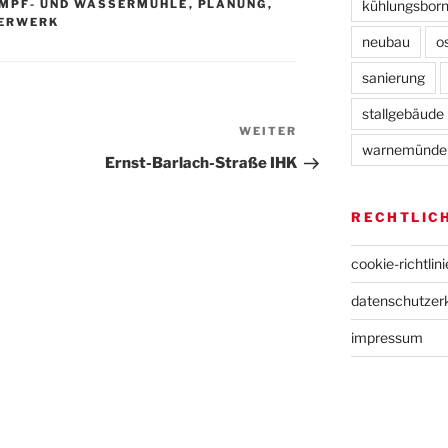
kühlungsbor
MPF- UND WASSERMÜHLE
,
PLANUNG
,
ERWERK
neubau
o
sanierung
stallgebäude
WEITER
Nächster
warnemünde
Beitrag
Ernst-Barlach-Straße IHK
RECHTLIC
cookie-richtlini
datenschutz­er
impressum