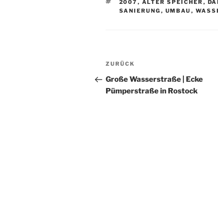
SCHLAGWÖRTER
2007
,
ALTER SPEICHER
,
DA
SANIERUNG
,
UMBAU
,
WASS
Beitragsnavigation
Vorheriger
ZURÜCK
Beitrag
Große Wasserstraße | Ecke
Pümperstraße in Rostock