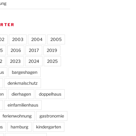
rung
ÖRTER
02
2003
2004
2005
15
2016
2017
2019
2
2023
2024
2025
us
bargeshagen
denkmalschutz
en
dierhagen
doppelhaus
einfamilienhaus
ferienwohnung
gastronomie
us
hamburg
kindergarten