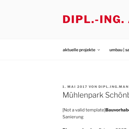
Zum
Inhalt
DIPL.-ING
springen
aktuelle projekte
umbau | s
VERÖFFENTLICHT
1. MAI 2017
VON
DIPL.ING.MA
AM
Mühlenpark Schön
[Not a valid template]
Bauvorhab
Sanierung