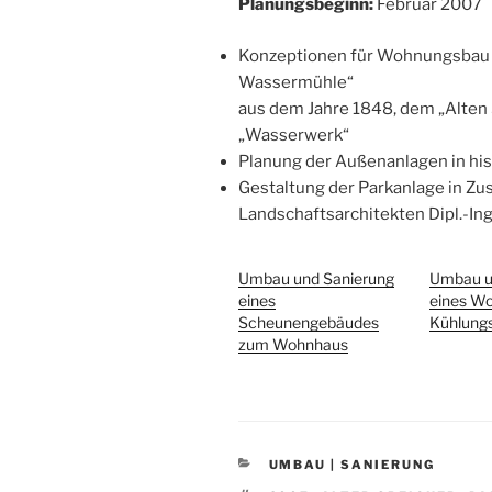
Planungsbeginn:
Februar 2007
Konzeptionen für Wohnungsbau 
Wassermühle“
aus dem Jahre 1848, dem „Alten
„Wasserwerk“
Planung der Außenanlagen in h
Gestaltung der Parkanlage in Z
Landschaftsarchitekten Dipl.-In
Umbau und Sanierung
Umbau u
eines
eines W
Scheunengebäudes
Kühlung
zum Wohnhaus
KATEGORIEN
UMBAU | SANIERUNG