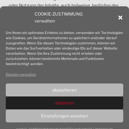
oder Nutzung der Inhalte, auch teilweise, bedürfen der
vorherigen Absprache. Jede gewerbliche Nutzung ist
COOKIE-ZUSTIMMUNG
honorarpflichtig und nur nach Zustimmung des
verwalten
Architekturbüros Mansfeld erlaubt.
Um Ihnen ein optimales Erlebnis zu bieten, verwenden wir Technologien
wie Cookies, um Geräteinformationen zu speichern und/oder darauf
© 2026 Dipl.-Ing. Achim Mansfeld Architekt
zuzugreifen. Wenn Sie diesen Technologien zustimmen, können wir
Daten wie das Surfverhalten oder eindeutige IDs auf dieser Website
verarbeiten. Wenn Sie Ihre Zustimmung nicht erteilen oder
zurückziehen, können bestimmte Merkmale und Funktionen
beeinträchtigt werden.
cookie-richtlinie (EU)
Dienste verwalten
datenschutz­erklärung
akzeptieren
impressum
ablehnen
Einstellungen ansehen
datenschutz­erklärung
Stolz präsentiert von WordPress
cookie-richtlinie
datenschutz­erklärung
kontakt | impressum