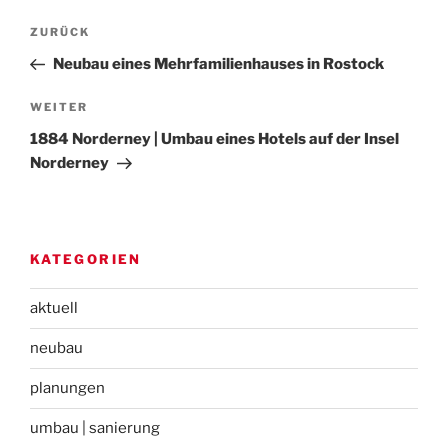
Beitragsnavigation
Vorheriger
ZURÜCK
Beitrag
Neubau eines Mehrfamilienhauses in Rostock
Nächster
WEITER
Beitrag
1884 Norderney | Umbau eines Hotels auf der Insel
Norderney
KATEGORIEN
aktuell
neubau
planungen
umbau | sanierung