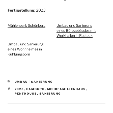
Fertigstellung:
2023
Mühlenpark Schönberg
Umbau und Sanierung
eines Bürogebäudes mit
Werkhallen in Rostock
Umbau und Sanierung
eines Wohnheimes in
Kühlungsborn
KATEGORIEN
UMBAU | SANIERUNG
SCHLAGWÖRTER
2023
,
HAMBURG
,
MEHRFAMILIENHAUS
,
PENTHOUSE
,
SANIERUNG