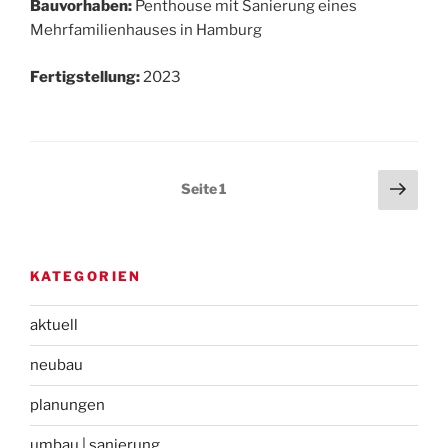
Bauvorhaben:
Penthouse mit Sanierung eines
Mehrfamilienhauses in Hamburg
Fertigstellung:
2023
Seitennummerierung
Näch
Seite
1
Seit
der
Beiträge
KATEGORIEN
aktuell
neubau
planungen
umbau | sanierung