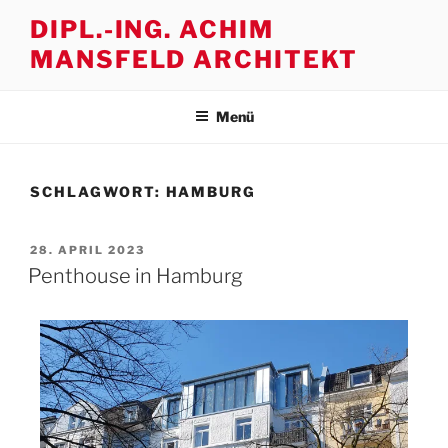
Zum
DIPL.-ING. ACHIM
Inhalt
MANSFELD ARCHITEKT
springen
Menü
SCHLAGWORT:
HAMBURG
VERÖFFENTLICHT
28. APRIL 2023
AM
Penthouse in Hamburg