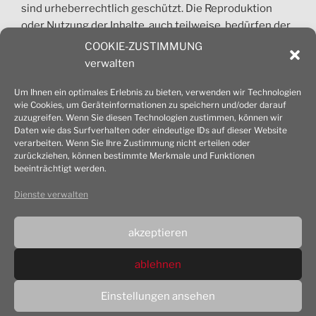
sind urheberrechtlich geschützt. Die Reproduktion
oder Nutzung der Inhalte, auch teilweise, bedürfen der
vorherigen Absprache. Jede gewerbliche Nutzung ist
COOKIE-ZUSTIMMUNG
honorarpflichtig und nur nach Zustimmung des
verwalten
Architekturbüros Mansfeld erlaubt.
Um Ihnen ein optimales Erlebnis zu bieten, verwenden wir Technologien
wie Cookies, um Geräteinformationen zu speichern und/oder darauf
© 2026 Dipl.-Ing. Achim Mansfeld Architekt
zuzugreifen. Wenn Sie diesen Technologien zustimmen, können wir
Daten wie das Surfverhalten oder eindeutige IDs auf dieser Website
verarbeiten. Wenn Sie Ihre Zustimmung nicht erteilen oder
zurückziehen, können bestimmte Merkmale und Funktionen
beeinträchtigt werden.
cookie-richtlinie (EU)
Dienste verwalten
datenschutz­erklärung
akzeptieren
impressum
ablehnen
Einstellungen ansehen
datenschutz­erklärung
Stolz präsentiert von WordPress