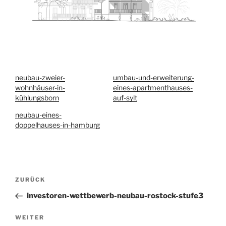
neubau-zweier-
umbau-und-erweiterung-
wohnhäuser-in-
eines-apartmenthauses-
kühlungsborn
auf-sylt
neubau-eines-
doppelhauses-in-hamburg
Beitragsnavigation
Vorheriger
ZURÜCK
Beitrag
investoren-wettbewerb-neubau-rostock-stufe3
Nächster
WEITER