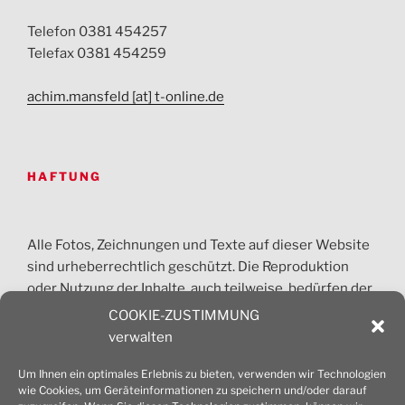
Telefon 0381 454257
Telefax 0381 454259
achim.mansfeld [at] t-online.de
HAFTUNG
Alle Fotos, Zeichnungen und Texte auf dieser Website
sind urheberrechtlich geschützt. Die Reproduktion
oder Nutzung der Inhalte, auch teilweise, bedürfen der
vorherigen Absprache. Jede gewerbliche Nutzung ist
COOKIE-ZUSTIMMUNG
honorarpflichtig und nur nach Zustimmung des
verwalten
Architekturbüros Mansfeld erlaubt.
Um Ihnen ein optimales Erlebnis zu bieten, verwenden wir Technologien
wie Cookies, um Geräteinformationen zu speichern und/oder darauf
© 2026 Dipl.-Ing. Achim Mansfeld Architekt