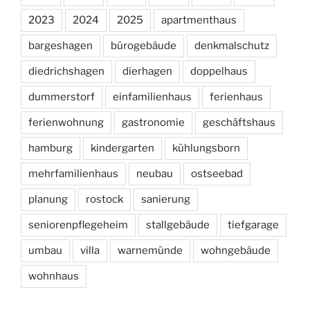
2023
2024
2025
apartmenthaus
bargeshagen
bürogebäude
denkmalschutz
diedrichshagen
dierhagen
doppelhaus
dummerstorf
einfamilienhaus
ferienhaus
ferienwohnung
gastronomie
geschäftshaus
hamburg
kindergarten
kühlungsborn
mehrfamilienhaus
neubau
ostseebad
planung
rostock
sanierung
seniorenpflegeheim
stallgebäude
tiefgarage
umbau
villa
warnemünde
wohngebäude
wohnhaus