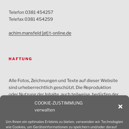
Telefon 0381 454257
Telefax 0381 454259
achim.mansfeld [at] t-online.de
HAFTUNG
Alle Fotos, Zeichnungen und Texte auf dieser Website
sind urheberrechtlich geschützt. Die Reproduktion
oder Nutzung der Inhalte, auch teilweise, bedürfen der
vorherigen Absprache. Jede gewerbliche Nutzung ist
COOKIE-ZUSTIMMUNG
honorarpflichtig und nur nach Zustimmung des
verwalten
Architekturbüros Mansfeld erlaubt.
Um Ihnen ein optimales Erlebnis zu bieten, verwenden wir Technologien
wie Cookies, um Geräteinformationen zu speichern und/oder darauf
© 2026 Dipl.-Ing. Achim Mansfeld Architekt