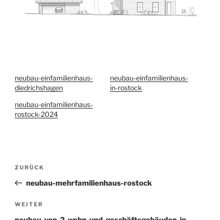
neubau-einfamilienhaus-
neubau-einfamilienhaus-
diedrichshagen
in-rostock
neubau-einfamilienhaus-
rostock-2024
Beitragsnavigation
Vorheriger
ZURÜCK
Beitrag
neubau-mehrfamilienhaus-rostock
Nächster
WEITER
Beitrag