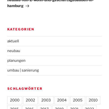
neubau-von-2-wohn-und-geschäftsgebäuden-in-
hamburg
KATEGORIEN
aktuell
neubau
planungen
umbau | sanierung
SCHLAGWÖRTER
2000
2002
2003
2004
2005
2010