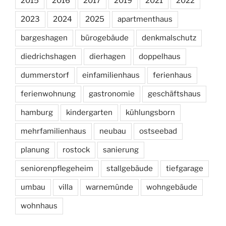
2015
2016
2017
2019
2021
2022
2023
2024
2025
apartmenthaus
bargeshagen
bürogebäude
denkmalschutz
diedrichshagen
dierhagen
doppelhaus
dummerstorf
einfamilienhaus
ferienhaus
ferienwohnung
gastronomie
geschäftshaus
hamburg
kindergarten
kühlungsborn
mehrfamilienhaus
neubau
ostseebad
planung
rostock
sanierung
seniorenpflegeheim
stallgebäude
tiefgarage
umbau
villa
warnemünde
wohngebäude
wohnhaus