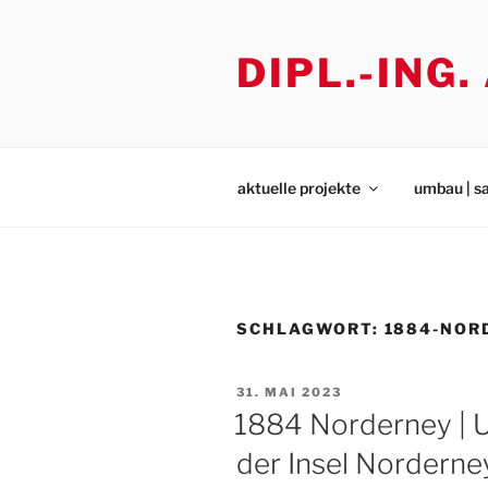
Zum
Inhalt
DIPL.-ING
springen
aktuelle projekte
umbau | s
SCHLAGWORT:
1884-NOR
VERÖFFENTLICHT
31. MAI 2023
AM
1884 Norderney | 
der Insel Norderne