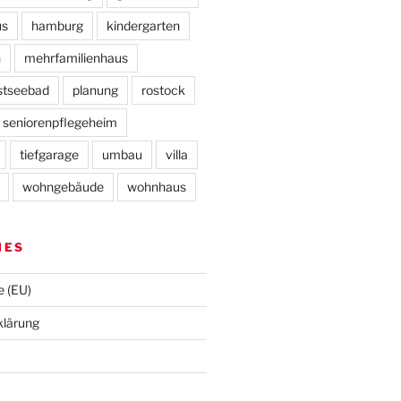
us
hamburg
kindergarten
n
mehrfamilienhaus
stseebad
planung
rostock
seniorenpflegeheim
tiefgarage
umbau
villa
wohngebäude
wohnhaus
HES
e (EU)
klärung