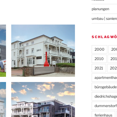
planungen
umbau | sanie
SCHLAGW
2000
20
2010
20
2021
202
apartmentha
bürogebäude
diedrichshag
dummerstorf
ferienhaus