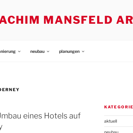
. ACHIM MANSFELD A
anierung
neubau
planungen
DERNEY
KATEGORI
Umbau eines Hotels auf
aktuell
y
neubau