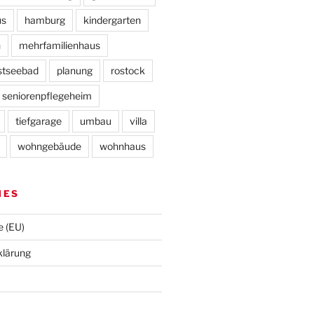
us
hamburg
kindergarten
n
mehrfamilienhaus
stseebad
planung
rostock
seniorenpflegeheim
tiefgarage
umbau
villa
wohngebäude
wohnhaus
HES
e (EU)
klärung