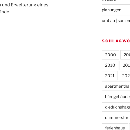
 und Erweiterung eines
planungen
ünde
umbau | sanie
SCHLAGW
2000
20
2010
20
2021
202
apartmentha
bürogebäude
diedrichshag
dummerstorf
ferienhaus