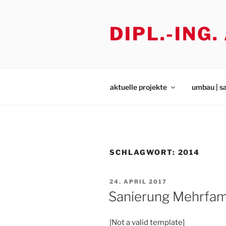
Zum
Inhalt
DIPL.-ING
springen
aktuelle projekte
umbau | s
SCHLAGWORT:
2014
VERÖFFENTLICHT
24. APRIL 2017
AM
Sanierung Mehrfam
[Not a valid template]