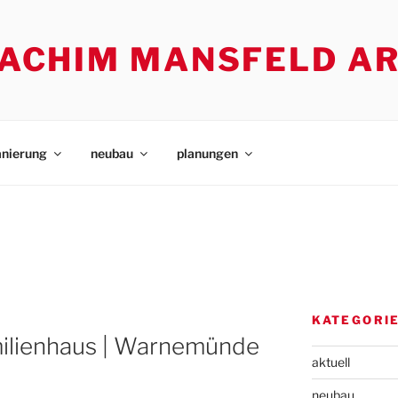
. ACHIM MANSFELD A
anierung
neubau
planungen
KATEGORI
ilienhaus | Warnemünde
aktuell
neubau