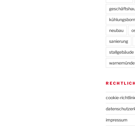
geschäftsha
kühlungsbor
neubau
o
sanierung
stallgebäude
warnemünde
RECHTLIC
cookie-richtlini
datenschutz­er
impressum