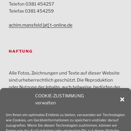
Telefon 0381 454257
Telefax 0381 454259
achim.mansfeld [at] t-online.de
HAFTUNG
Alle Fotos, Zeichnungen und Texte auf dieser Website
sind urheberrechtlich geschützt. Die Reproduktion
oder Nutzung der Inhalte, auch teilweise, bedürfen der
vorherigen Absprache. Jede gewerbliche Nutzung ist
COOKIE-ZUSTIMMUNG
honorarpflichtig und nur nach Zustimmung des
verwalten
Architekturbüros Mansfeld erlaubt.
Um Ihnen ein optimales Erlebnis zu bieten, verwenden wir Technologien
wie Cookies, um Geräteinformationen zu speichern und/oder darauf
© 2026 Dipl.-Ing. Achim Mansfeld Architekt
zuzugreifen. Wenn Sie diesen Technologien zustimmen, können wir
Daten wie das Surfverhalten oder eindeutige IDs auf dieser Website