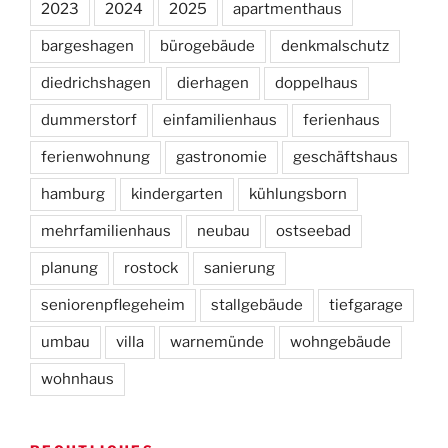
2023
2024
2025
apartmenthaus
bargeshagen
bürogebäude
denkmalschutz
diedrichshagen
dierhagen
doppelhaus
dummerstorf
einfamilienhaus
ferienhaus
ferienwohnung
gastronomie
geschäftshaus
hamburg
kindergarten
kühlungsborn
mehrfamilienhaus
neubau
ostseebad
planung
rostock
sanierung
seniorenpflegeheim
stallgebäude
tiefgarage
umbau
villa
warnemünde
wohngebäude
wohnhaus