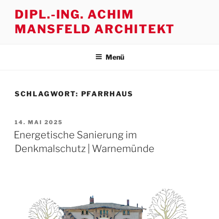
Zum
DIPL.-ING. ACHIM
Inhalt
MANSFELD ARCHITEKT
springen
Menü
SCHLAGWORT:
PFARRHAUS
VERÖFFENTLICHT
14. MAI 2025
AM
Energetische Sanierung im
Denkmalschutz | Warnemünde