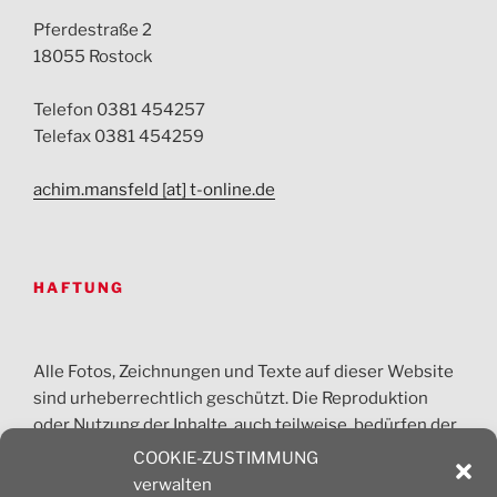
Pferdestraße 2
18055 Rostock
Telefon 0381 454257
Telefax 0381 454259
achim.mansfeld [at] t-online.de
HAFTUNG
Alle Fotos, Zeichnungen und Texte auf dieser Website
sind urheberrechtlich geschützt. Die Reproduktion
oder Nutzung der Inhalte, auch teilweise, bedürfen der
vorherigen Absprache. Jede gewerbliche Nutzung ist
COOKIE-ZUSTIMMUNG
honorarpflichtig und nur nach Zustimmung des
verwalten