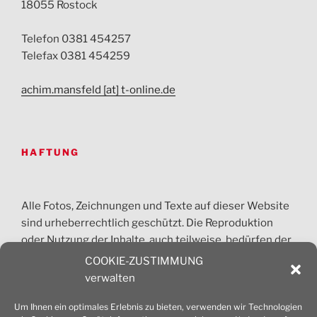
18055 Rostock
Telefon 0381 454257
Telefax 0381 454259
achim.mansfeld [at] t-online.de
HAFTUNG
Alle Fotos, Zeichnungen und Texte auf dieser Website
sind urheberrechtlich geschützt. Die Reproduktion
oder Nutzung der Inhalte, auch teilweise, bedürfen der
vorherigen Absprache. Jede gewerbliche Nutzung ist
COOKIE-ZUSTIMMUNG
honorarpflichtig und nur nach Zustimmung des
verwalten
Architekturbüros Mansfeld erlaubt.
Um Ihnen ein optimales Erlebnis zu bieten, verwenden wir Technologien