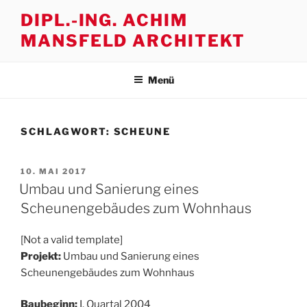
Zum
DIPL.-ING. ACHIM
Inhalt
MANSFELD ARCHITEKT
springen
Menü
SCHLAGWORT:
SCHEUNE
VERÖFFENTLICHT
10. MAI 2017
AM
Umbau und Sanierung eines
Scheunengebäudes zum Wohnhaus
[Not a valid template]
Projekt:
Umbau und Sanierung eines
Scheunengebäudes zum Wohnhaus
Baubeginn:
I. Quartal 2004