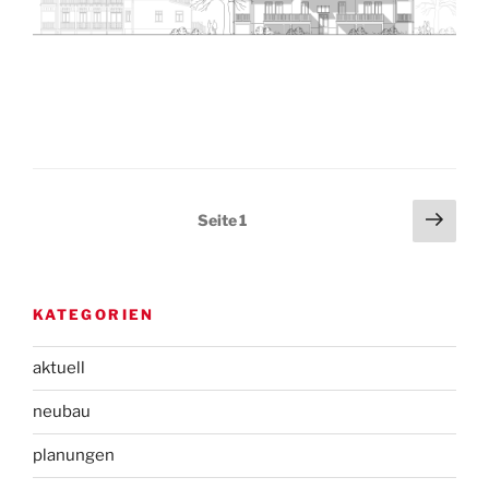
Seitennummerierung
Näch
Seite
1
Seit
der
Beiträge
KATEGORIEN
aktuell
neubau
planungen