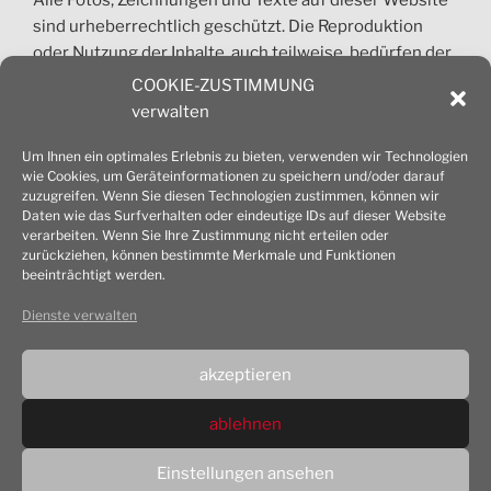
sind urheberrechtlich geschützt. Die Reproduktion
oder Nutzung der Inhalte, auch teilweise, bedürfen der
vorherigen Absprache. Jede gewerbliche Nutzung ist
COOKIE-ZUSTIMMUNG
honorarpflichtig und nur nach Zustimmung des
verwalten
Architekturbüros Mansfeld erlaubt.
Um Ihnen ein optimales Erlebnis zu bieten, verwenden wir Technologien
wie Cookies, um Geräteinformationen zu speichern und/oder darauf
© 2026 Dipl.-Ing. Achim Mansfeld Architekt
zuzugreifen. Wenn Sie diesen Technologien zustimmen, können wir
Daten wie das Surfverhalten oder eindeutige IDs auf dieser Website
verarbeiten. Wenn Sie Ihre Zustimmung nicht erteilen oder
zurückziehen, können bestimmte Merkmale und Funktionen
beeinträchtigt werden.
cookie-richtlinie (EU)
Dienste verwalten
datenschutz­erklärung
akzeptieren
impressum
ablehnen
Einstellungen ansehen